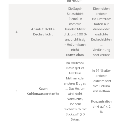
für Helium.
Die Supai-
Die meisten
Salzschicht
anderen
(Perm) ist
Heliumfelder
mehrere
haben nur
Absolut dichte
hundert Meter
dünne oder
4
Deckschicht
dick und 100 %
undichte
undurchlässig
Deckschichten
– Helium kann
→
nicht
Verdünnung
entweichen
.
oder Verlust.
Im Holbrook
Basin gibt es
In 99 % aller
fast kein
anderen
Methan oder
Felder mischt
anderes Erdgas.
sich Helium
Kaum
→ Das Helium
5
mit Methan
Kohlenwasserstoffe
wird
nicht
→
verdünnt
,
Konzentration
sondern
sinkt auf < 2
reichert sich mit
%.
Stickstoff (90
%) an.