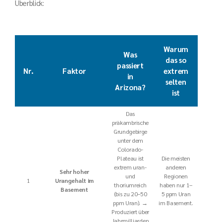
Überblick:
Warum
Was
das so
passiert
Nr.
Faktor
extrem
in
selten
Arizona?
ist
Das
präkambrische
Grundgebirge
unter dem
Colorado-
Plateau ist
Die meisten
extrem uran-
anderen
Sehr hoher
und
Regionen
1
Urangehalt im
thoriumreich
haben nur 1–
Basement
(bis zu 20–50
5 ppm Uran
ppm Uran). →
im Basement.
Produziert über
Jahrmilliarden