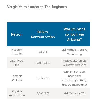
Vergleich mit anderen Top-Regionen
Warum nicht
Helium-
Region
so hoch wie
Konzentration
Arizona?
Hugoton
Viel Methan → starke
0,3–2 %
(Texas/KS)
Verdünnung
Qatar (North
Riesiges Methanfeld
0,04–0,3 %
Field)
→ extrem verdünnt
Sehr ähnlich, aber
Tansania
noch nicht
bis 8–9 %
(Rukwa)
vollständig bestätigt
(neuere Entdeckung)
Algerien
0,2–0,6 %
Viel Methan + CO₂
(Hassi R’Mel)