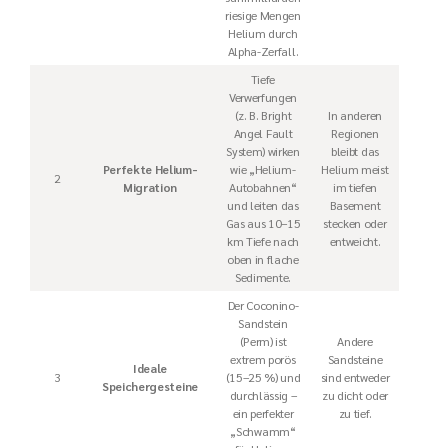
riesige Mengen
Helium durch
Alpha-Zerfall.
Tiefe
Verwerfungen
(z. B. Bright
In anderen
Angel Fault
Regionen
System) wirken
bleibt das
Perfekte Helium-
wie „Helium-
Helium meist
2
Migration
Autobahnen“
im tiefen
und leiten das
Basement
Gas aus 10–15
stecken oder
km Tiefe nach
entweicht.
oben in flache
Sedimente.
Der Coconino-
Sandstein
(Perm) ist
Andere
extrem porös
Sandsteine
Ideale
3
(15–25 %) und
sind entweder
Speichergesteine
durchlässig –
zu dicht oder
ein perfekter
zu tief.
„Schwamm“